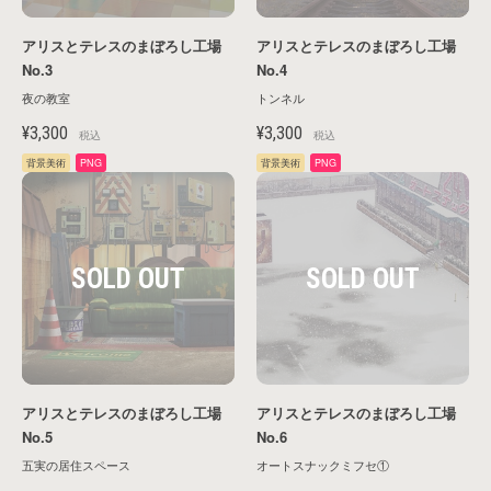
アリスとテレスのまぼろし工場
アリスとテレスのまぼろし工場
検索する
No.3
No.4
夜の教室
トンネル
¥3,300
¥3,300
税込
税込
背景美術
PNG
背景美術
PNG
アリスとテレスのまぼろし工場
アリスとテレスのまぼろし工場
No.5
No.6
五実の居住スペース
オートスナックミフセ①