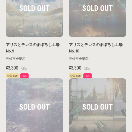
戻る
アリスとテレスのまぼろし工場
アリスとテレスのまぼろし工場
No.9
No.10
見伏市全景①
見伏市全景②
¥3,300
¥3,300
税込
税込
背景美術
PNG
背景美術
PNG