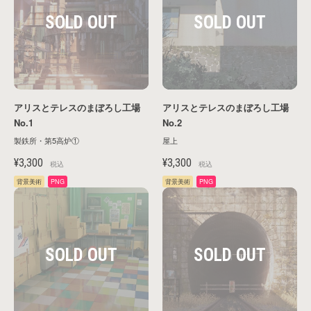
カテゴリー
タイトル
アリスとテレスのまぼろし工場
アリスとテレスのまぼろし工場
No.1
No.2
製鉄所・第5高炉①
屋上
¥3,300
¥3,300
税込
税込
キャラ名
背景美術
PNG
背景美術
PNG
エピソード