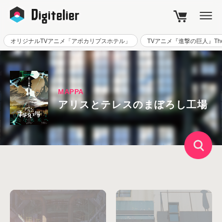
オリジナルTVアニメ「アポカリプスホテル」
TVアニメ『進撃の巨人』The Fi
MAPPA
アリスとテレスのまぼろし工場
キーワード