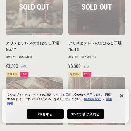
アリスとテレスのまぼろし工場
アリスとテレスのまぼろし工場
No.17
No.18
製鉄所・第5高炉④
製鉄所・第5高炉⑤
¥3,300
¥3,300
税込
税込
背景美術
PNG
背景美術
PNG
本ウェブサイトは、サイトの利便性の向上を目的にCookieを使用します。 同意
する場合は、「すべて受け入れる」を選択してください。
Cookie 設定
/
詳細
情報
拒否する
すべて受け入れる