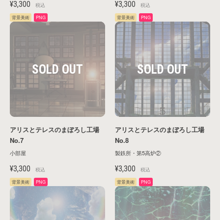
¥3,300
¥3,300
税込
税込
背景美術
PNG
背景美術
PNG
アリスとテレスのまぼろし工場
アリスとテレスのまぼろし工場
No.7
No.8
小部屋
製鉄所・第5高炉②
アイテムがありません。
¥3,300
¥3,300
税込
税込
背景美術
PNG
背景美術
PNG