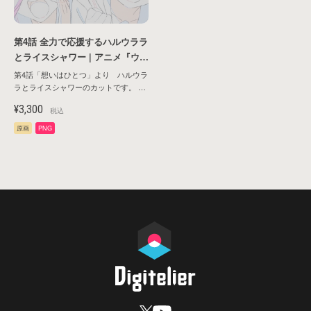
第4話 全力で応援するハルウララ
検索する
とライスシャワー | アニメ『ウマ
娘 プリティーダービー ROAD T
第4話「想いはひとつ」より ハルウラ
O THE TOP』原画シリーズ第1
ラとライスシャワーのカットです。 ■
公式サイトはこちら！
弾
¥3,300
https://umamusume.jp/contents/anime/roadtothetop/
税込
原画
PNG