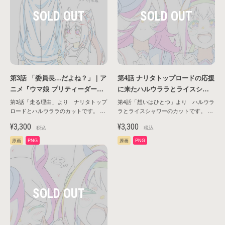
カテゴリー
タイトル
第3話 「委員長…だよね？」 | ア
第4話 ナリタトップロードの応援
ニメ『ウマ娘 プリティーダービ
に来たハルウララとライスシャ
ー ROAD TO THE TOP』原画シ
ワー | アニメ『ウマ娘 プリティ
第3話「走る理由」より ナリタトップ
第4話「想いはひとつ」より ハルウラ
リーズ第1弾
ーダービー ROAD TO THE TO
ロードとハルウララのカットです。 ■
ラとライスシャワーのカットです。 ■
公式サイトはこちら！
公式サイトはこちら！
P』原画シリーズ第1弾
キャラ名
アイテムがありません。
¥3,300
¥3,300
https://umamusume.jp/contents/anime/roadtothetop/
https://umamusume.jp/contents/anime/roadt
税込
税込
原画
PNG
原画
PNG
エピソード
戻る