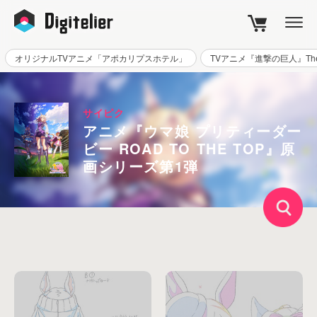
カート
CART
オリジナルTVアニメ「アポカリプスホテル」
TVアニメ『進撃の巨人』The Fi
サイピク
アニメ『ウマ娘 プリティーダー
ビー ROAD TO THE TOP』原
画シリーズ第1弾
キーワード