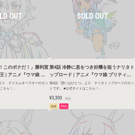
は！このボクだ！」勝利宣
第4話 冷静に息をつき好機を狙うナリタト
 | アニメ『ウマ娘 プ
ップロード | アニメ『ウマ娘 プリティー
OAD TO THE TOP』
ダービー ROAD TO THE TOP』原画シリ
より テイエムオペラオーのカッ
第4話「想いはひとつ」より ナリタトップロードのカッ
トです。 ■公式サイトはこちら！
弾
ーズ第1弾
ntents/anime/roadtothetop/
https://umamusume.jp/contents/anime/roadtothetop/
¥3,300
税込
原画
PNG