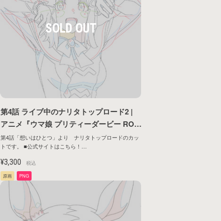
第4話 ライブ中のナリタトップロード2 |
T
アニメ『ウマ娘 プリティーダービー ROA
D TO THE TOP』原画シリーズ第1弾
第4話「想いはひとつ」より ナリタトップロードのカッ
トです。 ■公式サイトはこちら！
https://umamusume.jp/contents/anime/roadtothetop/
¥3,300
税込
原画
PNG