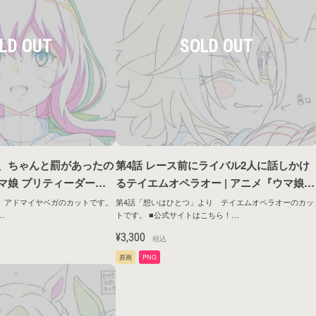
だ、ちゃんと罰があったの
第4話 レース前にライバル2人に話しかけ
ウマ娘 プリティーダービ
るテイエムオペラオー | アニメ『ウマ娘
HE TOP』原画シリーズ第1
プリティーダービー ROAD TO THE TO
 アドマイヤベガのカットです。
第4話「想いはひとつ」より テイエムオペラオーのカッ
トです。 ■公式サイトはこちら！
P』原画シリーズ第1弾
ntents/anime/roadtothetop/
https://umamusume.jp/contents/anime/roadtothetop/
¥3,300
税込
原画
PNG