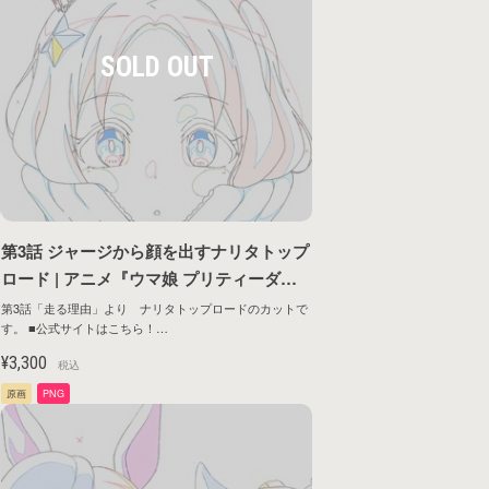
第3話 ジャージから顔を出すナリタトップ
ロード | アニメ『ウマ娘 プリティーダー
ビー ROAD TO THE TOP』原画シリーズ
第3話「走る理由」より ナリタトップロードのカットで
す。 ■公式サイトはこちら！
第1弾
https://umamusume.jp/contents/anime/roadtothetop/
¥3,300
税込
原画
PNG