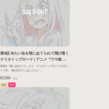
第4話 冷たい缶を頬にあてられて飛び退く
ナリタトップロード | アニメ『ウマ娘 プ
T
リティーダービー ROAD TO THE TOP』
第4話「想いはひとつ」より ナリタトップロードのカッ
トです。 ■公式サイトはこちら！
原画シリーズ第1弾
https://umamusume.jp/contents/anime/roadtothetop/
¥3,300
税込
原画
PNG