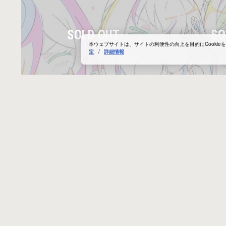
本ウェブサイトは、サイトの利便性の向上を目的にCooki
定
/
詳細情報
第4話 全力で応援するハルウララとライス
第4話 勝負の行
シャワー | アニメ『ウマ娘 プリティーダ
ィーク、キングヘ
ービー ROAD TO THE TOP』原画シリー
| アニメ『ウマ娘
第4話「想いはひとつ」より ハルウララとライスシャワ
第4話「想いはひとつ」
ーのカットです。 ■公式サイトはこちら！
グヘイロー、セイウンスカイの
ズ第1弾
AD TO THE 
https://umamusume.jp/contents/anime/roadtothetop/
はこちら！
¥3,300
¥3,300
https://umamusume.jp/co
税込
税込
原画
PNG
原画
PNG