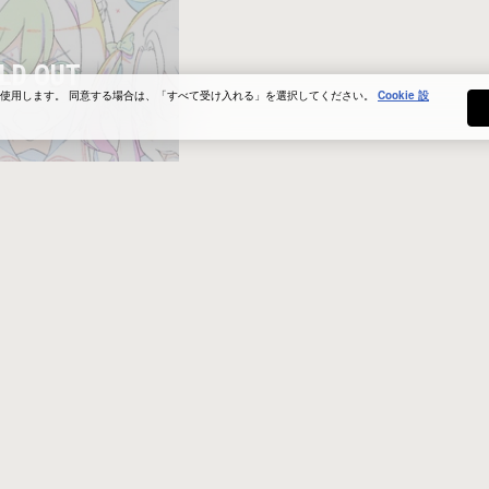
eを使用します。 同意する場合は、「すべて受け入れる」を選択してください。
Cookie 設
小計
¥0
税込
く末を見守るスペシャルウ
イロー、セイウンスカイ
 プリティーダービー RO
より スペシャルウィーク、キン
カットです。 ■公式サイト
TOP』原画シリーズ第1弾
ntents/anime/roadtothetop/