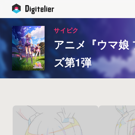
サイピク
アニメ『ウマ娘 プ
ズ第1弾
キーワード