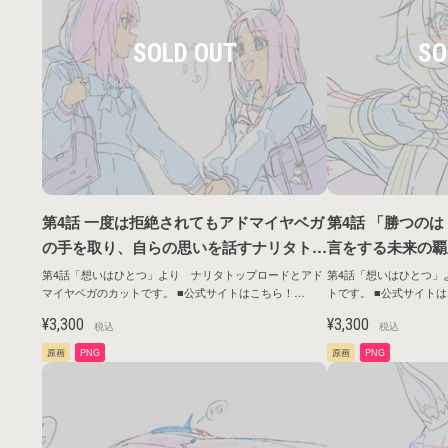
第4話 一度は拒絶されてもアドマイヤベガ
第4話 「勝つの
の手を取り、自らの思いを話すナリタトッ
言をする未来の覇王
プロード | アニメ『ウマ娘 プリティーダ
リティーダービー R
第4話「想いはひとつ」より ナリタトップロードとアド
第4話「想いはひとつ」
マイヤベガのカットです。 ■公式サイトはこちら！
トです。 ■公式サイトはこちら！
ービー ROAD TO THE TOP』原画シリー
原画シリーズ第1
https://umamusume.jp/contents/anime/roadtothetop/
https://umamusume.jp/co
ズ第1弾
¥3,300
¥3,300
税込
税込
原画
PNG
原画
PNG