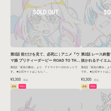
第2話 前だけを見て、必死に | アニメ『ウ
第2話 レース終
マ娘 プリティーダービー ROAD TO THE
抜かれるテイエムオ
TOP』原画シリーズ第1弾
マ娘 プリティーダー
第2話「栄光の舞台」より アドマイヤベガのカットで
第2話「栄光の舞台」よ
す。 ■公式サイトはこちら！
です。 ■公式サイトはこちら！
TOP』原画シリー
https://umamusume.jp/contents/anime/roadtothetop/
https://umamusume.jp/co
¥3,300
¥3,300
税込
税込
原画
PNG
原画
PNG