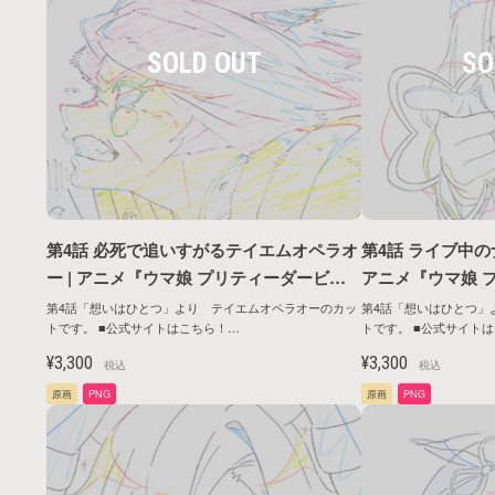
第4話 必死で追いすがるテイエムオペラオ
第4話 ライブ中の
ー | アニメ『ウマ娘 プリティーダービー
アニメ『ウマ娘 プ
ROAD TO THE TOP』原画シリーズ第1弾
D TO THE T
第4話「想いはひとつ」より テイエムオペラオーのカッ
第4話「想いはひとつ」
トです。 ■公式サイトはこちら！
トです。 ■公式サイトはこちら！
https://umamusume.jp/contents/anime/roadtothetop/
https://umamusume.jp/co
¥3,300
¥3,300
税込
税込
原画
PNG
原画
PNG