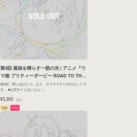
アイテムがありません。
第4話 孤独を晴らす一筋の光 | アニメ『ウ
マ娘 プリティーダービー ROAD TO THE
TOP』原画シリーズ第1弾
第4話「想いはひとつ」より アドマイヤベガのカットで
す。 ■公式サイトはこちら！
https://umamusume.jp/contents/anime/roadtothetop/
戻る
¥3,300
税込
原画
PNG