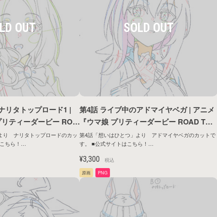
ナリタトップロード1 |
第4話 ライブ中のアドマイヤベガ | アニメ
リティーダービー ROA
『ウマ娘 プリティーダービー ROAD TO 
OP』原画シリーズ第1弾
HE TOP』原画シリーズ第1弾
より ナリタトップロードのカッ
第4話「想いはひとつ」より アドマイヤベガのカットで
す。 ■公式サイトはこちら！
ntents/anime/roadtothetop/
https://umamusume.jp/contents/anime/roadtothetop/
¥3,300
税込
原画
PNG