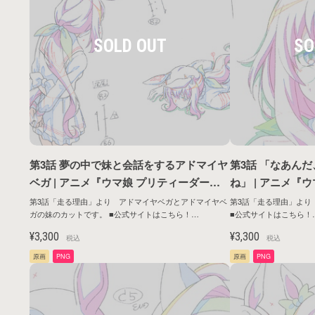
第3話 夢の中で妹と会話をするアドマイヤ
第3話 「なあん
ベガ | アニメ『ウマ娘 プリティーダービ
ね」 | アニメ『
ー ROAD TO THE TOP』原画シリーズ第1
ー ROAD TO T
第3話「走る理由」より アドマイヤベガとアドマイヤベ
第3話「走る理由」より
ガの妹のカットです。 ■公式サイトはこちら！
■公式サイトはこちら！
弾
弾
https://umamusume.jp/contents/anime/roadtothetop/
https://umamusume.jp/co
¥3,300
¥3,300
税込
税込
原画
PNG
原画
PNG