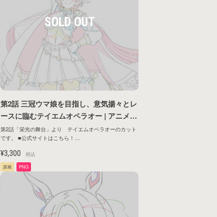
第2話 三冠ウマ娘を目指し、意気揚々とレ
た
ースに臨むテイエムオペラオー | アニメ
『ウマ娘 プリティーダービー ROAD TO T
第2話「栄光の舞台」より テイエムオペラオーのカット
です。 ■公式サイトはこちら！
HE TOP』原画シリーズ第1弾
https://umamusume.jp/contents/anime/roadtothetop/
¥3,300
税込
原画
PNG