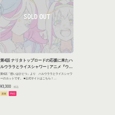
第4話 ナリタトップロードの応援に来たハ
ルウララとライスシャワー | アニメ『ウマ
娘 プリティーダービー ROAD TO THE T
第4話「想いはひとつ」より ハルウララとライスシャワ
ーのカットです。 ■公式サイトはこちら！
OP』原画シリーズ第1弾
https://umamusume.jp/contents/anime/roadtothetop/
¥3,300
税込
原画
PNG