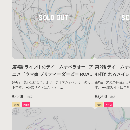
第4話 ライブ中のテイエムオペラオー | ア
第2話 テイエム
ニメ『ウマ娘 プリティーダービー ROAD
心打たれるメイショ
TO THE TOP』原画シリーズ第1弾
マ娘 プリティーダー
第4話「想いはひとつ」より テイエムオペラオーのカッ
第2話「栄光の舞台」よ
トです。 ■公式サイトはこちら！
す。 ■公式サイトはこちら！
TOP』原画シリー
https://umamusume.jp/contents/anime/roadtothetop/
https://umamusume.jp/co
¥3,300
¥3,300
税込
税込
原画
PNG
原画
PNG