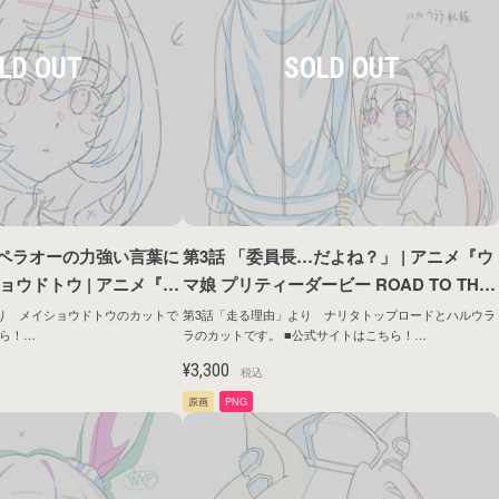
オペラオーの力強い言葉に
第3話 「委員長…だよね？」 | アニメ『ウ
ウドトウ | アニメ『ウ
マ娘 プリティーダービー ROAD TO THE
ビー ROAD TO THE
TOP』原画シリーズ第1弾
り メイショウドトウのカットで
第3話「走る理由」より ナリタトップロードとハルウラ
ラのカットです。 ■公式サイトはこちら！
ズ第1弾
ntents/anime/roadtothetop/
https://umamusume.jp/contents/anime/roadtothetop/
¥3,300
税込
原画
PNG