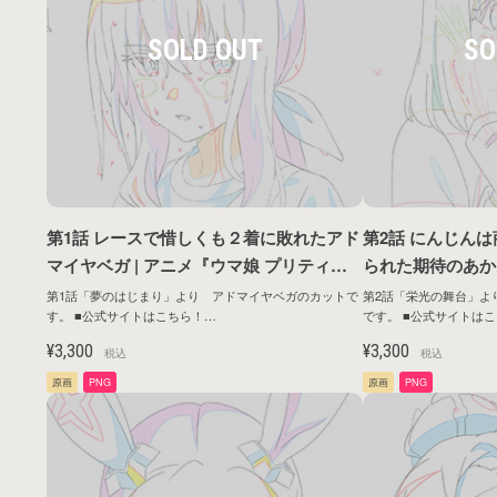
第1話 レースで惜しくも２着に敗れたアド
第2話 にんじん
マイヤベガ | アニメ『ウマ娘 プリティー
られた期待のあかし
ダービー ROAD TO THE TOP』原画シリ
リティーダービー R
第1話「夢のはじまり」より アドマイヤベガのカットで
第2話「栄光の舞台」よ
す。 ■公式サイトはこちら！
です。 ■公式サイトはこちら！
ーズ第1弾
原画シリーズ第1
https://umamusume.jp/contents/anime/roadtothetop/
https://umamusume.jp/co
¥3,300
¥3,300
税込
税込
原画
PNG
原画
PNG