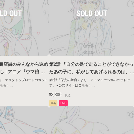
検索する
は商店街のみんなから込め
第2話 「自分の足で走ることができなかっ
 | アニメ『ウマ娘 プ
たあの子に、私がしてあげられるのは、
OAD TO THE TOP』
ったひとつ」 | アニメ『ウマ娘 プリティ
り ナリタトップロードのカット
第2話「栄光の舞台」より アドマイヤベガのカットで
す。 ■公式サイトはこちら！
弾
ーダービー ROAD TO THE TOP』原画シ
ntents/anime/roadtothetop/
https://umamusume.jp/contents/anime/roadtothetop/
リーズ第1弾
¥3,300
税込
原画
PNG