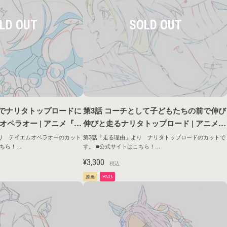
盤でナリタトップロードに
第3話 コーチとして子どもたちの前で伸び
ペラオー | アニメ『ウ
伸びと走るナリタトップロード | アニメ
ビー ROAD TO THE
『ウマ娘 プリティーダービー ROAD TO 
り テイエムオペラオーのカット
第3話「走る理由」より ナリタトップロードのカットで
す。 ■公式サイトはこちら！
ズ第1弾
HE TOP』原画シリーズ第1弾
ntents/anime/roadtothetop/
https://umamusume.jp/contents/anime/roadtothetop/
¥3,300
税込
原画
PNG