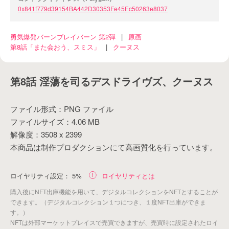
0x841f779d39154BA442D30353Fe45Ec50263e8037
勇気爆発バーンブレイバーン 第2弾
|
原画
第8話「また会おう、スミス」
|
クーヌス
第8話 淫蕩を司るデスドライヴズ、クーヌス
ファイル形式：PNG ファイル
ファイルサイズ：4.06 MB
解像度：3508 x 2399
本商品は制作プロダクションにて高画質化を行っています。
ロイヤリティ設定：
5%
ロイヤリティとは
購入後にNFT出庫機能を用いて、デジタルコレクションをNFTとすることが
できます。（デジタルコレクション１つにつき、１度NFT出庫ができま
す。）
NFTは外部マーケットプレイスで売買できますが、売買時に設定されたロイ