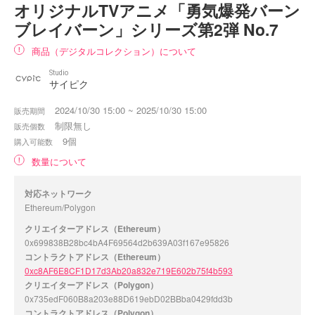
オリジナルTVアニメ「勇気爆発バーン
ブレイバーン」シリーズ第2弾 No.7
商品（デジタルコレクション）について
Studio
サイピク
2024/10/30 15:00 ~ 2025/10/30 15:00
販売期間
制限無し
販売個数
9個
購入可能数
数量について
対応ネットワーク
Ethereum/Polygon
クリエイターアドレス（Ethereum）
0x699838B28bc4bA4F69564d2b639A03f167e95826
コントラクトアドレス（Ethereum）
0xc8AF6E8CF1D17d3Ab20a832e719E602b75f4b593
クリエイターアドレス（Polygon）
0x735edF060B8a203e88D619ebD02BBba0429fdd3b
コントラクトアドレス（Polygon）