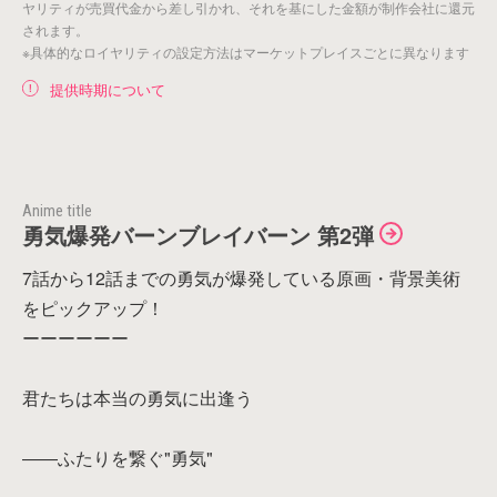
ヤリティが売買代金から差し引かれ、それを基にした金額が制作会社に還元
されます。
※具体的なロイヤリティの設定方法はマーケットプレイスごとに異なります
提供時期について
Anime title
勇気爆発バーンブレイバーン 第2弾
7話から12話までの勇気が爆発している原画・背景美術
アイテムがありません。
をピックアップ！
ーーーーーー
君たちは本当の勇気に出逢う
戻る
――ふたりを繋ぐ"勇気"