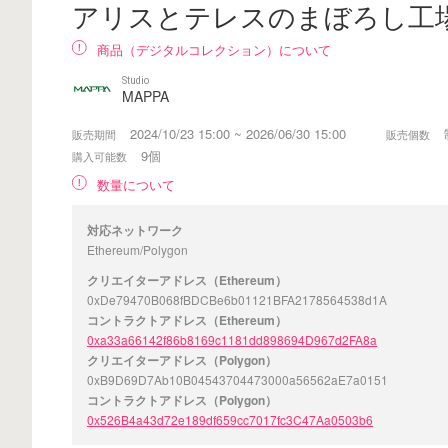
アリスとテレスのまぼろし工場 
商品（デジタルコレクション）について
Studio
MAPPA
2024/10/23 15:00 ~ 2026/06/30 15:00
販売期間
販売個数
9個
購入可能数
数量について
対応ネットワーク
Ethereum/Polygon
クリエイターアドレス（Ethereum）
0xDe79470B068fBDCBe6b01121BFA2178564538d1A
コントラクトアドレス（Ethereum）
0xa33a66142f86b8169c1181dd898694D967d2FA8a
クリエイターアドレス（Polygon）
0xB9D69D7Ab10B04543704473000a56562aE7a0151
コントラクトアドレス（Polygon）
0x526B4a43d72e189df659cc7017fc3C47Aa0503b6