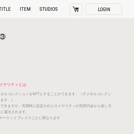
CART
TITLE
ITEM
STUDIOS
LOGIN
③
イヤリティとは
ジタルコレクションをNFTとすることができます。（デジタルコレクシ
きます。）
買できますが、売買時に設定されたロイヤリティが売買代金から差し引
社に還元されます。
マーケットプレイスごとに異なります