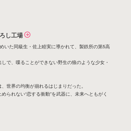
ろし工場
謎めいた同級生・佐上睦実に導かれて、製鉄所の第5高
アイテムがありません。
出しで、喋ることができない野生の狼のような少女・
は、世界の均衡が崩れるはじまりだった。
戻る
められない“恋する衝動”を武器に、未来へともがく