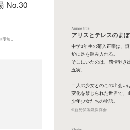
No.30
Anime title
アリスとテレスのまぼ
制限無し
中学3年生の菊入正宗は、
炉に足を踏み入れる。
そこにいたのは、感情剥き
五実。
二人の少女とのこの出会い
変化を禁じられた世界で、止
少年少女たちの物語。
©新見伏製鐵保存会
Studio