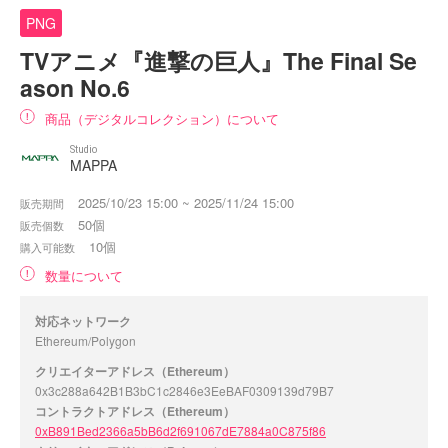
PNG
TVアニメ『進撃の巨人』The Final Se
ason No.6
商品（デジタルコレクション）について
Studio
MAPPA
2025/10/23 15:00 ~ 2025/11/24 15:00
販売期間
50個
販売個数
10個
購入可能数
数量について
対応ネットワーク
Ethereum/Polygon
クリエイターアドレス（Ethereum）
0x3c288a642B1B3bC1c2846e3EeBAF0309139d79B7
コントラクトアドレス（Ethereum）
0xB891Bed2366a5bB6d2f691067dE7884a0C875f86