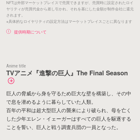
NFTは外部マーケットプレイスで売買できますが、売買時に設定されたロイ
ヤリティが売買代金から差し引かれ、それを基にした金額が制作会社に還元
されます。
※具体的なロイヤリティの設定方法はマーケットプレイスごとに異なります
提供時期について
アイテムがありません。
Anime title
TVアニメ『進撃の巨人』The Final Season
戻る
巨人の脅威から身を守るため巨大な壁を構築し、その中
で息を潜めるように暮らしていた人類。
百年の平和は超大型巨人の襲来により破られ、母を亡く
した少年エレン・イェーガーはすべての巨人を駆逐する
ことを誓い、巨人と戦う調査兵団の一員となった。