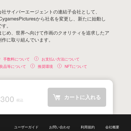
会社サイバーエージェントの連結子会社として、
ygamesPicturesから社名を変更し、新たに始動し
です。
はじめ、世界へ向けて作画のクオリティを追求したア
制作に取り組んでいます。
手数料について
お支払い方法について
良品等について
推奨環境
NFTについて
300
カートに入れる
税込
ユーザーガイド
お問い合わせ
利用規約
会社概要