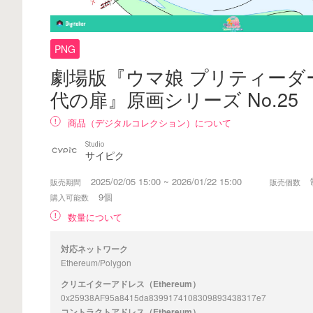
PNG
劇場版『ウマ娘 プリティーダ
代の扉』原画シリーズ No.25
商品（デジタルコレクション）について
Studio
サイピク
2025/02/05 15:00 ~ 2026/01/22 15:00
販売期間
販売個数
9個
購入可能数
数量について
対応ネットワーク
Ethereum/Polygon
クリエイターアドレス（Ethereum）
0x25938AF95a8415da8399174108309893438317e7
コントラクトアドレス（Ethereum）