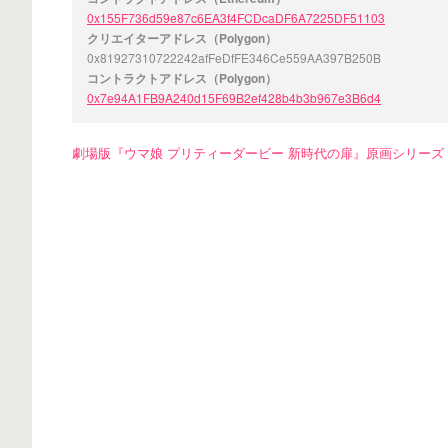
0x155F736d59e87c6EA3f4FCDcaDF6A7225DF51103
クリエイターアドレス（Polygon）
0x81927310722242afFeDfFE346Ce559AA397B250B
コントラクトアドレス（Polygon）
0x7e94A1FB9A240d15F69B2ef428b4b3b967e3B6d4
劇場版『ウマ娘 プリティーダービー 新時代の扉』原画シリーズ