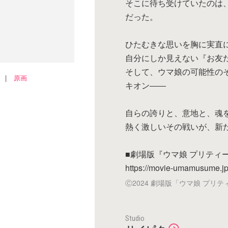
そこに待ち受けていたのは
だった。
ひたむきな思いを胸に実直
自分にしか見えない『お友
そして、ウマ娘の可能性の
|
原画
キオン――
自らの誇りと、意地と、魂
熱く激しいその戦いが、新
■劇場版『ウマ娘 プリティ
https://movie-umamusume.jp
Ⓒ2024 劇場版「ウマ娘 プリ
Studio