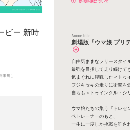
提供時期について
ービー 新時
Anime title
劇場版『ウマ娘 プリ
自由気ままなフリースタイ
最強を目指して走り続けて
制限無し
気まぐれに観戦した＜トゥ
フジキセキの走りに衝撃を
自らも＜トゥインクル・シ
ウマ娘たちの集う『トレセ
ベトレーナーのもと、
一生に一度しか挑戦を許さ