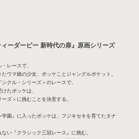
ティーダービー 新時代の扉』原画シリーズ
ル・レースで、
きたウマ娘の少女、ポッケことジャングルポケット。
インクル・シリーズ＞のレースで、
受けたポッケは、
リーズ＞に挑むことを決意する。
ン学園』に入ったポッケは、フジキセキを育てたタナ
アイテムがありません。
れない『クラシック三冠レース』に挑む。