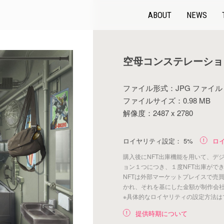
ABOUT
NEWS
空母コンステレーショ
ファイル形式：JPG ファイル
ファイルサイズ：0.98 MB
解像度：2487 x 2780
ロイヤリティ設定：
5%
ロ
購入後にNFT出庫機能を用いて、デ
ョン１つにつき、１度NFT出庫がで
NFTは外部マーケットプレイスで売
かれ、それを基にした金額が制作会
※具体的なロイヤリティの設定方法は
提供時期について