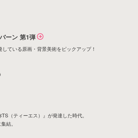
バーン 第1弾
爆発している原画・背景美術をピックアップ！
う
称TS（ティーエス）』が発達した時代。
アイテムがありません。
に集結。