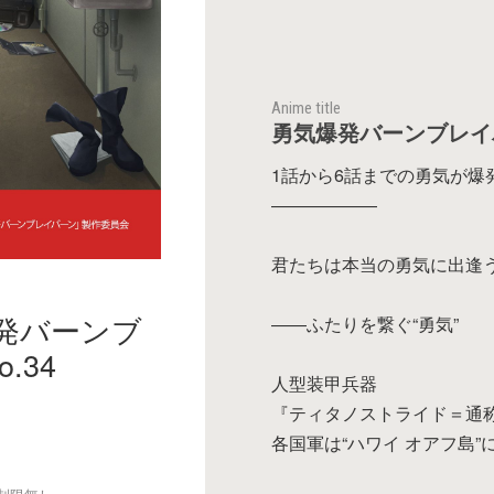
Anime title
勇気爆発バーンブレイ
1話から6話までの勇気が
――――――
君たちは本当の勇気に出逢
発バーンブ
――ふたりを繋ぐ“勇気”
.34
人型装甲兵器
『ティタノストライド＝通
各国軍は“ハワイ オアフ島”