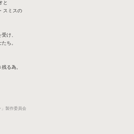
オと
・スミスの
。
戻る
を受け、
士たち。
き残る為。
ン」製作委員会