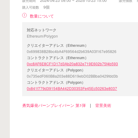
2024/04/23 09:00 ~ 2025/10/23 15:00
販売期間
販売個数
9個
購入可能数
数量について
対応ネットワーク
Ethereum/Polygon
クリエイターアドレス（Ethereum）
0x699838B28bc4bA4F69564d2b639A03f167e95826
コントラクトアドレス（Ethereum）
0xc8AF6E8CF1D17d3Ab20a832e719E602b75f4b593
クリエイターアドレス（Polygon）
0x735edF060B8a203e88D619ebD02BBba0429fdd3b
コントラクトアドレス（Polygon）
0x841f779d39154BA442D30353Fe45Ec50263e8037
勇気爆発バーンブレイバーン 第1弾
|
背景美術