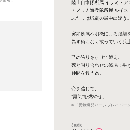
制限無し
陸上自衛隊所属 イサミ・ア
アメリカ海兵隊所属 ルイス
ふたりは戦闘の最中出逢う
突如所属不明機による強襲
為す術もなく散っていく兵
己の誇りをかけて戦え。
死と隣り合わせの戦場で生
仲間を救う為。
命を信じて、
“勇気”を燃やせ。
©「勇気爆発バーンブレイバー
Studio