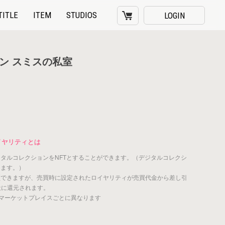
TITLE
ITEM
STUDIOS
LOGIN
ン スミスの私室
イヤリティとは
ジタルコレクションをNFTとすることができます。（デジタルコレクシ
きます。）
買できますが、売買時に設定されたロイヤリティが売買代金から差し引
社に還元されます。
マーケットプレイスごとに異なります