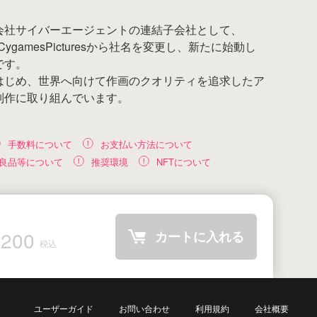
会社サイバーエージェントの連結子会社として、
ygamesPicturesから社名を変更し、新たに始動し
です。
はじめ、世界へ向けて作画のクオリティを追求したア
制作に取り組んでいます。
手数料について
お支払い方法について
良品等について
推奨環境
NFTについて
200
カートに入れる
税込
ユーザーガイド
お問い合わせ
利用規約
会社概要