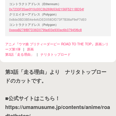
コントラクトアドレス（Ethereum）
0x7233F35ae0f10c00C3b269b53d2156F5211BD54f
クリエイターアドレス（Polygon）
0x8de3BD3B54e4efcDED058DfD73F7B38aF9eF7dE0
コントラクトアドレス（Polygon）
0xeeaB278fBf7D36D079fad03e930ac6b37945f6c8
アニメ『ウマ娘 プリティーダービー ROAD TO THE TOP』原画シリ
ーズ第1弾
|
原画
第3話「走る理由」
|
ナリタトップロード
第3話「走る理由」より ナリタトップロー
ドのカットです。
■公式サイトはこちら！
https://umamusume.jp/contents/anime/roa
dtothetop/