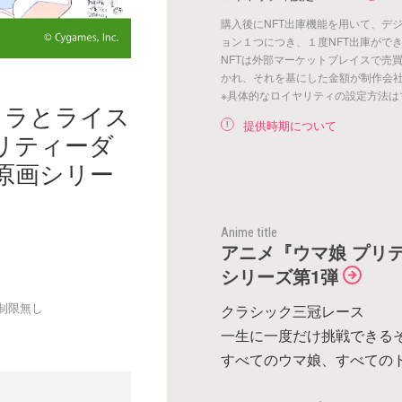
購入後にNFT出庫機能を用いて、デ
ョン１つにつき、１度NFT出庫がで
NFTは外部マーケットプレイスで売
かれ、それを基にした金額が制作会
※具体的なロイヤリティの設定方法は
ララとライス
提供時期について
プリティーダ
P』原画シリー
Anime title
アニメ『ウマ娘 プリティ
シリーズ第1弾
制限無し
クラシック三冠レース
一生に一度だけ挑戦できる
すべてのウマ娘、すべての