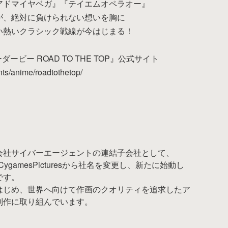
アドマイヤベガ』『テイエムオペラオー』
が、絶対に負けられない想いを胸に
い熱いクラシック戦線が今はじまる！
ービー ROAD TO THE TOP』公式サイト
ts/anime/roadtothetop/
会社サイバーエージェントの連結子会社として、
ygamesPicturesから社名を変更し、新たに始動し
です。
はじめ、世界へ向けて作画のクオリティを追求したア
制作に取り組んでいます。