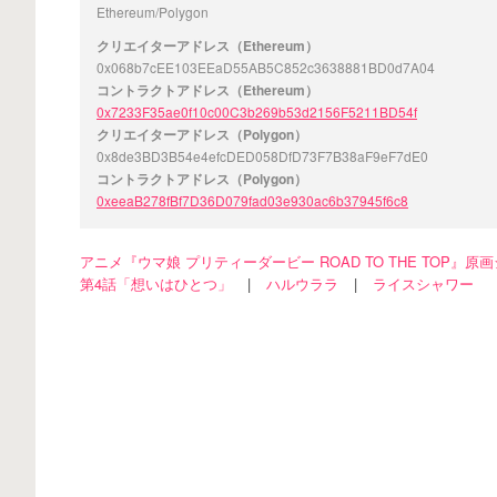
Ethereum/Polygon
クリエイターアドレス（Ethereum）
0x068b7cEE103EEaD55AB5C852c3638881BD0d7A04
コントラクトアドレス（Ethereum）
0x7233F35ae0f10c00C3b269b53d2156F5211BD54f
クリエイターアドレス（Polygon）
0x8de3BD3B54e4efcDED058DfD73F7B38aF9eF7dE0
コントラクトアドレス（Polygon）
0xeeaB278fBf7D36D079fad03e930ac6b37945f6c8
アニメ『ウマ娘 プリティーダービー ROAD TO THE TOP』原
第4話「想いはひとつ」
|
ハルウララ
|
ライスシャワー