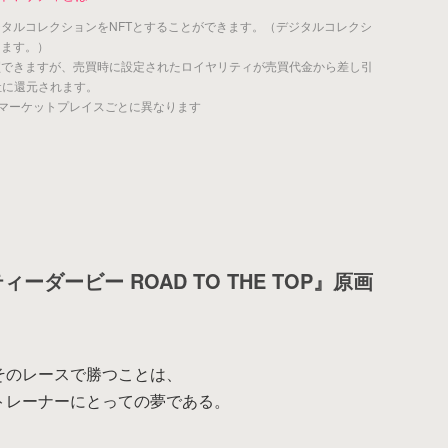
ジタルコレクションをNFTとすることができます。（デジタルコレクシ
きます。）
買できますが、売買時に設定されたロイヤリティが売買代金から差し引
社に還元されます。
マーケットプレイスごとに異なります
ーダービー ROAD TO THE TOP』原画
アイテムがありません。
そのレースで勝つことは、
トレーナーにとっての夢である。
戻る