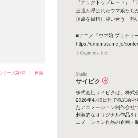
『ナリタトップロード』『
三強と呼ばれたウマ娘たち
頂点を目指し競い合う、熱
■アニメ『ウマ娘 プリティーダ
https://umamusume.jp/conten
© Cygames, Inc.
画シリーズ第1弾
|
原画
Studio
サイピク
株式会社サイピクは、株式
2026年4月6日付で株式会社C
たアニメーション制作会社
刺激的なオリジナル作品を
ニメーション作品の企画・